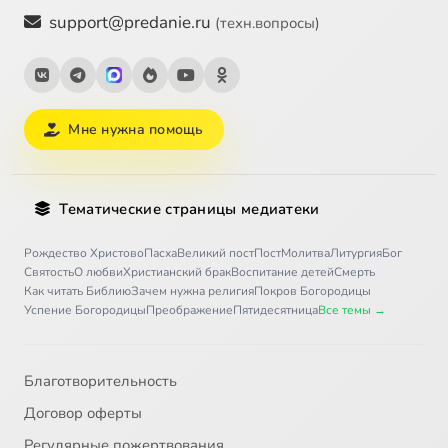
support@predanie.ru
(техн.вопросы)
Мне нужна помощь
Тематические страницы медиатеки
Рождество Христово
Пасха
Великий пост
Пост
Молитва
Литургия
Бог
Святость
О любви
Христианский брак
Воспитание детей
Смерть
Как читать Библию
Зачем нужна религия
Покров Богородицы
Успение Богородицы
Преображение
Пятидесятница
Все темы →
Благотворительность
Договор оферты
Регулярные пожертвования