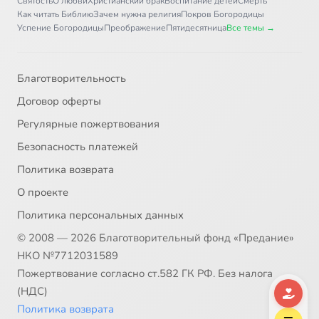
Святость
О любви
Христианский брак
Воспитание детей
Смерть
Как читать Библию
Зачем нужна религия
Покров Богородицы
Успение Богородицы
Преображение
Пятидесятница
Все темы →
Благотворительность
Договор оферты
Регулярные пожертвования
Безопасность платежей
Политика возврата
О проекте
Политика персональных данных
© 2008 — 2026 Благотворительный фонд «Предание»
НКО №7712031589
Пожертвование согласно ст.582 ГК РФ. Без налога
(НДС)
Политика возврата