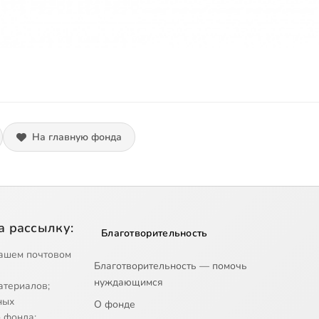
На главную фонда
а рассылку:
Благотворительность
ашем почтовом
Благотворительность — помочь
нуждающимся
атериалов;
ных
О фонде
 фонда;