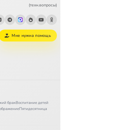
(техн.вопросы)
Мне нужна помощь
кий брак
Воспитание детей
ображение
Пятидесятница