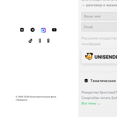
— разговор о жизни
Рассылки осуществ
платформе
Тематические
Рождество Христово
П
© 2005-2026 Благотворительный фонд
Смерть
Как читать Б
«Предание»
Все темы →