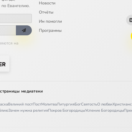
Новости
 по Евангелию.
Отчёты
Им помогли
Программы
ляются на
 страницы медиатеки
асха
Великий пост
Пост
Молитва
Литургия
Бог
Святость
О любви
Христианс
иблию
Зачем нужна религия
Покров Богородицы
Успение Богородицы
Пре