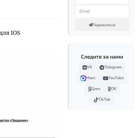
Подписаться
для IOS
Следите за нами
VK
Telegram
Макс
YouTube
Дзен
OK
TikTok