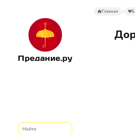
Главная
Б
Дор
Предание.ру