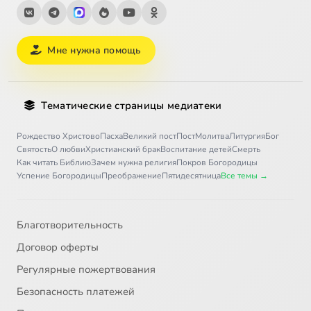
Мне нужна помощь
Тематические страницы медиатеки
Рождество Христово
Пасха
Великий пост
Пост
Молитва
Литургия
Бог
Святость
О любви
Христианский брак
Воспитание детей
Смерть
Как читать Библию
Зачем нужна религия
Покров Богородицы
Успение Богородицы
Преображение
Пятидесятница
Все темы →
Благотворительность
Договор оферты
Регулярные пожертвования
Безопасность платежей