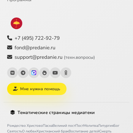
+7 (495) 722-92-79
fond@predanie.ru
support@predanie.ru
(техн.вопросы)
Мне нужна помощь
Тематические страницы медиатеки
Рождество Христово
Пасха
Великий пост
Пост
Молитва
Литургия
Бог
Святость
О любви
Христианский брак
Воспитание детей
Смерть