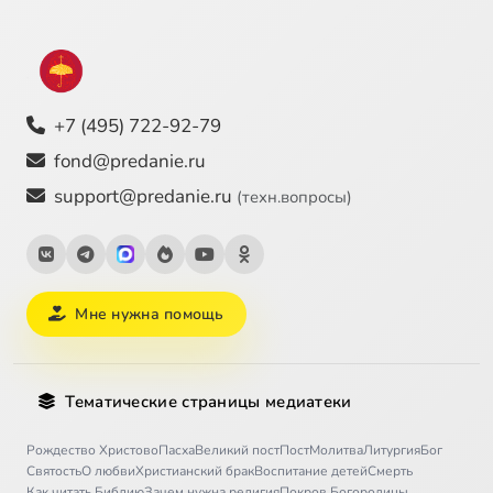
+7 (495) 722-92-79
fond@predanie.ru
support@predanie.ru
(техн.вопросы)
Мне нужна помощь
Тематические страницы медиатеки
Рождество Христово
Пасха
Великий пост
Пост
Молитва
Литургия
Бог
Святость
О любви
Христианский брак
Воспитание детей
Смерть
Как читать Библию
Зачем нужна религия
Покров Богородицы