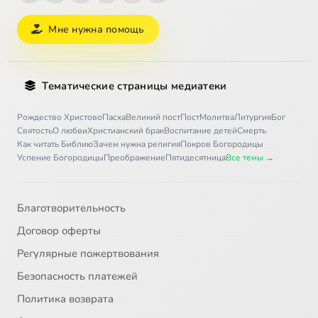
Мне нужна помощь
Тематические страницы медиатеки
Рождество Христово
Пасха
Великий пост
Пост
Молитва
Литургия
Бог
Святость
О любви
Христианский брак
Воспитание детей
Смерть
Как читать Библию
Зачем нужна религия
Покров Богородицы
Успение Богородицы
Преображение
Пятидесятница
Все темы →
Благотворительность
Договор оферты
Регулярные пожертвования
Безопасность платежей
Политика возврата