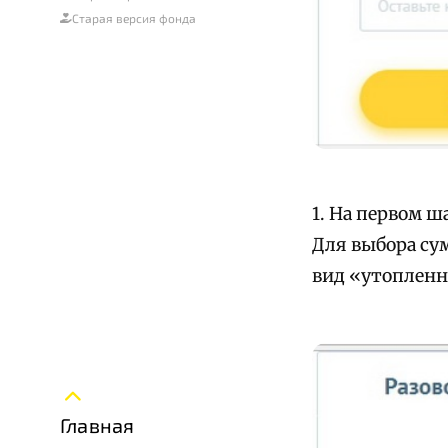
Старая версия фонда
1. На первом ш
Для выбора су
вид «утопленн
Главная