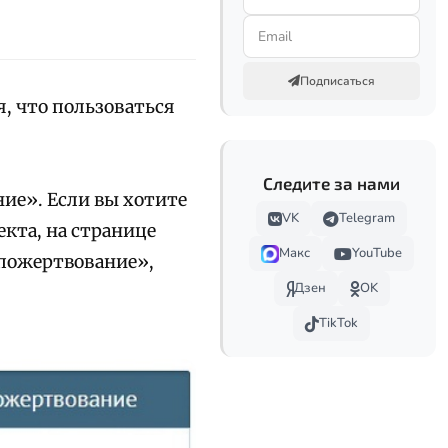
Подписаться
, что пользоваться
Следите за нами
ие». Если вы хотите
VK
Telegram
кта, на странице
Макс
YouTube
 пожертвование»,
Дзен
OK
TikTok