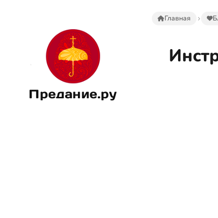
Главная
Б
Инст
Предание.ру