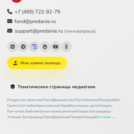
+7 (495) 722-92-79
fond@predanie.ru
support@predanie.ru
(техн.вопросы)
Мне нужна помощь
Тематические страницы медиатеки
Рождество Христово
Пасха
Великий пост
Пост
Молитва
Литургия
Бог
Святость
О любви
Христианский брак
Воспитание детей
Смерть
Как читать Библию
Зачем нужна религия
Покров Богородицы
Успение Богородицы
Преображение
Пятидесятница
Все темы →