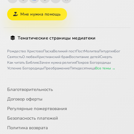
Мне нужна помощь
Тематические страницы медиатеки
Рождество Христово
Пасха
Великий пост
Пост
Молитва
Литургия
Бог
Святость
О любви
Христианский брак
Воспитание детей
Смерть
Как читать Библию
Зачем нужна религия
Покров Богородицы
Успение Богородицы
Преображение
Пятидесятница
Все темы →
Благотворительность
Договор оферты
Регулярные пожертвования
Безопасность платежей
Политика возврата