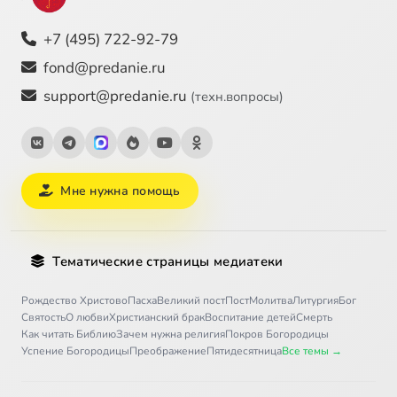
+7 (495) 722-92-79
fond@predanie.ru
support@predanie.ru
(техн.вопросы)
Мне нужна помощь
Тематические страницы медиатеки
Рождество Христово
Пасха
Великий пост
Пост
Молитва
Литургия
Бог
Святость
О любви
Христианский брак
Воспитание детей
Смерть
Как читать Библию
Зачем нужна религия
Покров Богородицы
Успение Богородицы
Преображение
Пятидесятница
Все темы →