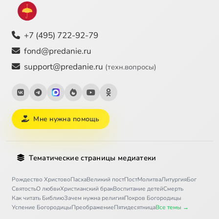
+7 (495) 722-92-79
fond@predanie.ru
support@predanie.ru
(техн.вопросы)
Мне нужна помощь
Тематические страницы медиатеки
Рождество Христово
Пасха
Великий пост
Пост
Молитва
Литургия
Бог
Святость
О любви
Христианский брак
Воспитание детей
Смерть
Как читать Библию
Зачем нужна религия
Покров Богородицы
Успение Богородицы
Преображение
Пятидесятница
Все темы →