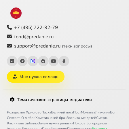
+7 (495) 722-92-79
fond@predanie.ru
support@predanie.ru
(техн.вопросы)
Мне нужна помощь
Тематические страницы медиатеки
Рождество Христово
Пасха
Великий пост
Пост
Молитва
Литургия
Бог
Святость
О любви
Христианский брак
Воспитание детей
Смерть
Как читать Библию
Зачем нужна религия
Покров Богородицы
Успение Богородицы
Преображение
Пятидесятница
Все темы →