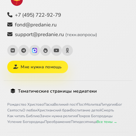
+7 (495) 722-92-79
fond@predanie.ru
support@predanie.ru
(техн.вопросы)
Мне нужна помощь
Тематические страницы медиатеки
Рождество Христово
Пасха
Великий пост
Пост
Молитва
Литургия
Бог
Святость
О любви
Христианский брак
Воспитание детей
Смерть
Как читать Библию
Зачем нужна религия
Покров Богородицы
Успение Богородицы
Преображение
Пятидесятница
Все темы →