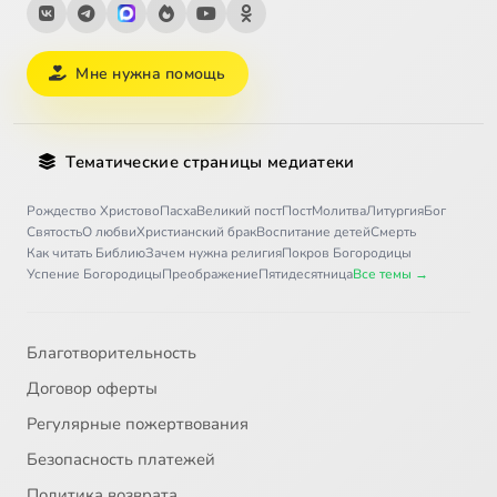
Мне нужна помощь
Тематические страницы медиатеки
Рождество Христово
Пасха
Великий пост
Пост
Молитва
Литургия
Бог
Святость
О любви
Христианский брак
Воспитание детей
Смерть
Как читать Библию
Зачем нужна религия
Покров Богородицы
Успение Богородицы
Преображение
Пятидесятница
Все темы →
Благотворительность
Договор оферты
Регулярные пожертвования
Безопасность платежей
Политика возврата