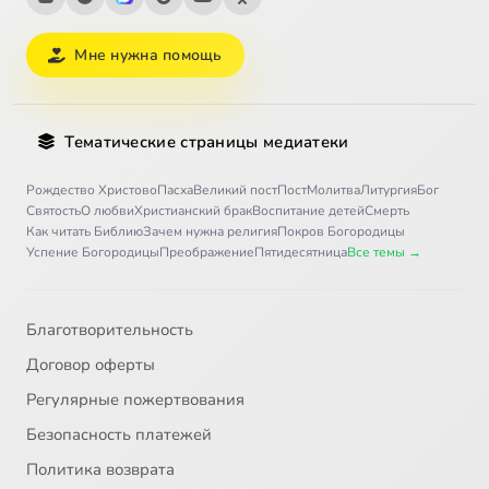
Мне нужна помощь
Тематические страницы медиатеки
Рождество Христово
Пасха
Великий пост
Пост
Молитва
Литургия
Бог
Святость
О любви
Христианский брак
Воспитание детей
Смерть
Как читать Библию
Зачем нужна религия
Покров Богородицы
Успение Богородицы
Преображение
Пятидесятница
Все темы →
Благотворительность
Договор оферты
Регулярные пожертвования
Безопасность платежей
Политика возврата