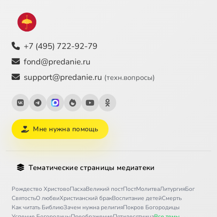
+7 (495) 722-92-79
fond@predanie.ru
support@predanie.ru
(техн.вопросы)
Мне нужна помощь
Тематические страницы медиатеки
Рождество Христово
Пасха
Великий пост
Пост
Молитва
Литургия
Бог
Святость
О любви
Христианский брак
Воспитание детей
Смерть
Как читать Библию
Зачем нужна религия
Покров Богородицы
Успение Богородицы
Преображение
Пятидесятница
Все темы →