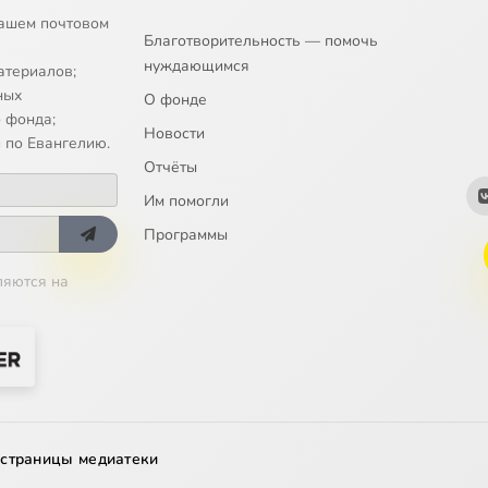
ашем почтовом
Благотворительность — помочь
нуждающимся
атериалов;
ных
О фонде
 фонда;
Новости
 по Евангелию.
Отчёты
Им помогли
Программы
ляются на
 страницы медиатеки