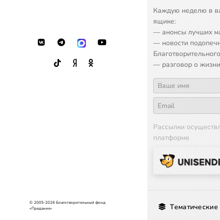
Каждую неделю в в
ящике:
— анонсы лучших м
— новости подопеч
Благотворительного
— разговор о жизни
Рассылки осуществ
платформе
© 2005-2026 Благотворительный фонд
Тематические
«Предание»