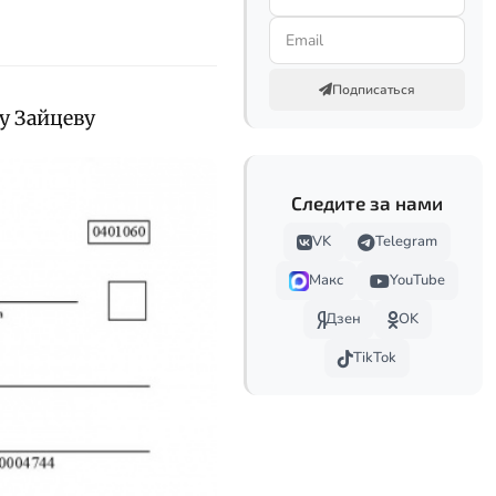
Подписаться
у Зайцеву
Следите за нами
VK
Telegram
Макс
YouTube
Дзен
OK
TikTok