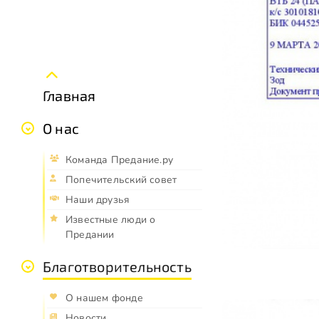
Главная
О нас
Команда Предание.ру
Попечительский совет
Наши друзья
Известные люди о
Предании
Благотворительность
О нашем фонде
Новости