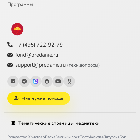
Программы
+7 (495) 722-92-79
fond@predanie.ru
support@predanie.ru
(техн.вопросы)
Мне нужна помощь
Тематические страницы медиатеки
Рождество Христово
Пасха
Великий пост
Пост
Молитва
Литургия
Бог