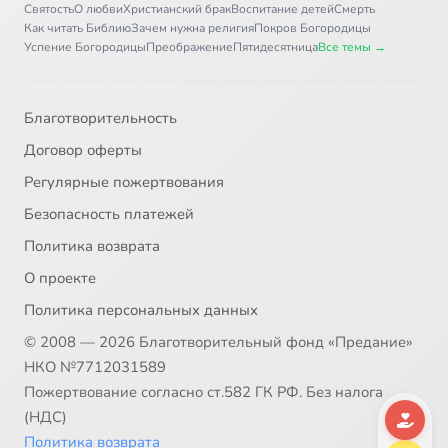
Святость
О любви
Христианский брак
Воспитание детей
Смерть
Как читать Библию
Зачем нужна религия
Покров Богородицы
Успение Богородицы
Преображение
Пятидесятница
Все темы →
Благотворительность
Договор оферты
Регулярные пожертвования
Безопасность платежей
Политика возврата
О проекте
Политика персональных данных
© 2008 — 2026 Благотворительный фонд «Предание»
НКО №7712031589
Пожертвование согласно ст.582 ГК РФ. Без налога
(НДС)
Политика возврата