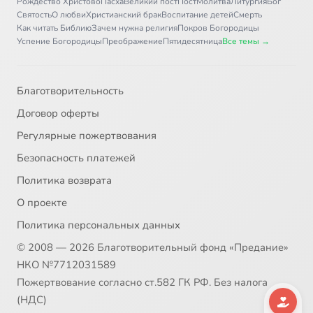
Рождество Христово
Пасха
Великий пост
Пост
Молитва
Литургия
Бог
Святость
О любви
Христианский брак
Воспитание детей
Смерть
Как читать Библию
Зачем нужна религия
Покров Богородицы
Успение Богородицы
Преображение
Пятидесятница
Все темы →
Благотворительность
Договор оферты
Регулярные пожертвования
Безопасность платежей
Политика возврата
О проекте
Политика персональных данных
© 2008 — 2026 Благотворительный фонд «Предание»
НКО №7712031589
Пожертвование согласно ст.582 ГК РФ. Без налога
(НДС)