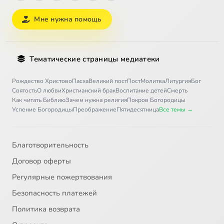
Мне нужна помощь
Тематические страницы медиатеки
Рождество Христово
Пасха
Великий пост
Пост
Молитва
Литургия
Бог
Святость
О любви
Христианский брак
Воспитание детей
Смерть
Как читать Библию
Зачем нужна религия
Покров Богородицы
Успение Богородицы
Преображение
Пятидесятница
Все темы →
Благотворительность
Договор оферты
Регулярные пожертвования
Безопасность платежей
Политика возврата