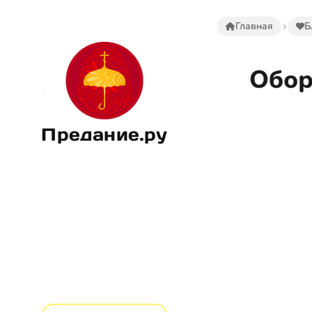
Главная
Б
Обор
Предание.ру