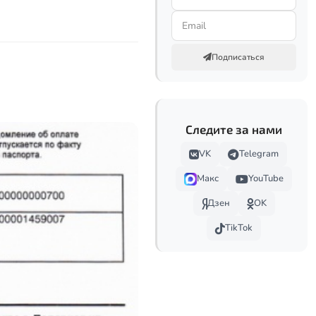
Подписаться
Следите за нами
VK
Telegram
Макс
YouTube
Дзен
OK
TikTok