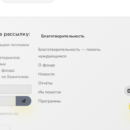
а рассылку:
Благотворительность
ашем почтовом
Благотворительность — помочь
нуждающимся
атериалов;
ных
О фонде
 фонда;
Новости
 по Евангелию.
Отчёты
Им помогли
Программы
ляются на