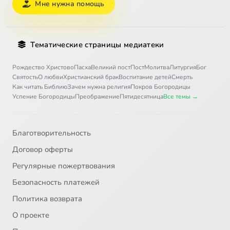
Мне нужна помощь
Тематические страницы медиатеки
Рождество Христово
Пасха
Великий пост
Пост
Молитва
Литургия
Бог
Святость
О любви
Христианский брак
Воспитание детей
Смерть
Как читать Библию
Зачем нужна религия
Покров Богородицы
Успение Богородицы
Преображение
Пятидесятница
Все темы →
Благотворительность
Договор оферты
Регулярные пожертвования
Безопасность платежей
Политика возврата
О проекте