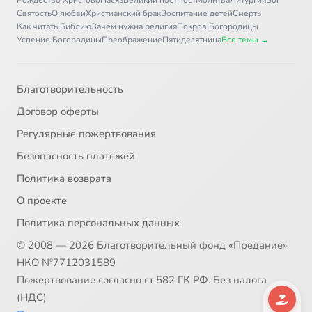
Рождество Христово
Пасха
Великий пост
Пост
Молитва
Литургия
Бог
Святость
О любви
Христианский брак
Воспитание детей
Смерть
Как читать Библию
Зачем нужна религия
Покров Богородицы
Успение Богородицы
Преображение
Пятидесятница
Все темы →
Благотворительность
Договор оферты
Регулярные пожертвования
Безопасность платежей
Политика возврата
О проекте
Политика персональных данных
© 2008 — 2026 Благотворительный фонд «Предание»
НКО №7712031589
Пожертвование согласно ст.582 ГК РФ. Без налога
(НДС)