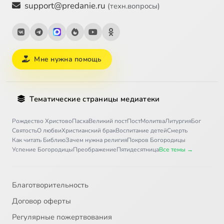
support@predanie.ru
(техн.вопросы)
Мне нужна помощь
Тематические страницы медиатеки
Рождество Христово
Пасха
Великий пост
Пост
Молитва
Литургия
Бог
Святость
О любви
Христианский брак
Воспитание детей
Смерть
Как читать Библию
Зачем нужна религия
Покров Богородицы
Успение Богородицы
Преображение
Пятидесятница
Все темы →
Благотворительность
Договор оферты
Регулярные пожертвования