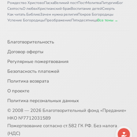
Рождество Христово
Пасха
Великий пост
Пост
Молитва
Литургия
Бог
Святость
О любви
Христианский брак
Воспитание детей
Смерть
Как читать Библию
Зачем нужна религия
Покров Богородицы
Успение Богородицы
Преображение
Пятидесятница
Все темы →
Благотворительность
Договор оферты
Регулярные пожертвования
Безопасность платежей
Политика возврата
О проекте
Политика персональных данных
© 2008 — 2026 Благотворительный фонд «Предание»
НКО №7712031589
Пожертвование согласно ст.582 ГК РФ. Без налога
(НДС)