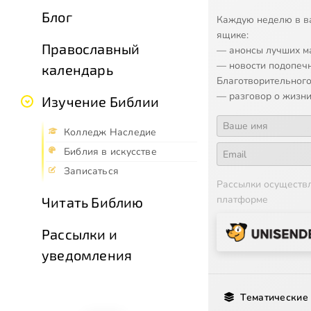
Блог
Каждую неделю в в
ящике:
Православный
— анонсы лучших м
— новости подопеч
календарь
Благотворительного
— разговор о жизни
Изучение Библии
Колледж Наследие
Библия в искусстве
Записаться
Рассылки осуществ
платформе
Читать Библию
Рассылки и
уведомления
Тематические