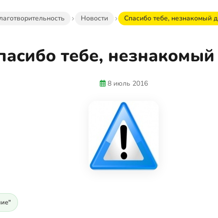
лаготворительность
Новости
Спасибо тебе, незнакомый д
пасибо тебе, незнакомый 
8 июль 2016
ие"