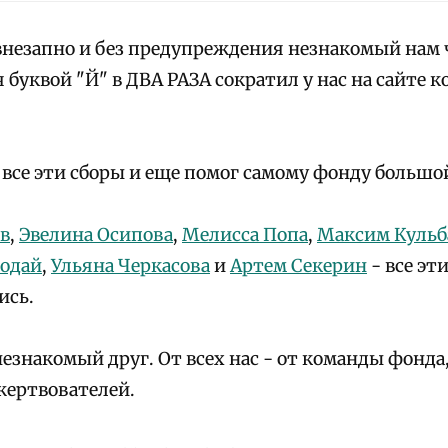
внезапно и без предупреждения незнакомый нам 
буквой "Й" в ДВА РАЗА сократил у нас на сайте к
 все эти сборы и еще помог самому фонду большо
в
,
Эвелина Осипова
,
Мелисса Попа
,
Максим Кульб
родай
,
Ульяна Черкасова
и
Артем Секерин
- все эт
ись.
незнакомый друг. От всех нас - от команды фонд
жертвователей.