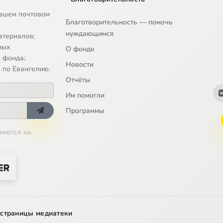
ашем почтовом
Благотворительность — помочь
нуждающимся
атериалов;
ных
О фонде
 фонда;
Новости
 по Евангелию.
Отчёты
Им помогли
Программы
ляются на
 страницы медиатеки