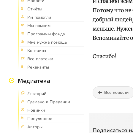
Новости
И спасибо все
Отчёты
Потому что не
Им помогли
добрый людей,
Мы помним
меньше. Нужен
Программы фонда
Вспоминайте о
Мне нужна помощь
Контакты
Спасибо!
Все платежи
Реквизиты
Медиатека
Все новости
Лекторий
Сделано в Предании
Новинки
Популярное
Авторы
Подписаться н