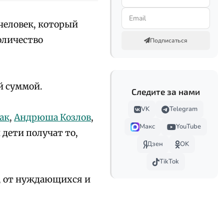
человек, который
оличество
Подписаться
й суммой.
Следите за нами
VK
Telegram
ак
,
Андрюша Козлов
,
Макс
YouTube
и дети получат то,
Дзен
OK
TikTok
а, от нуждающихся и