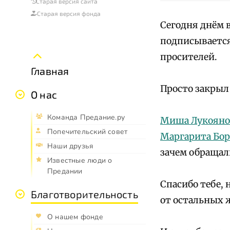
Старая версия сайта
Старая версия фонда
Сегодня днём 
подписывается 
просителей.
Главная
Просто закрыл
О нас
Команда Предание.ру
Миша Лукояно
Попечительский совет
Маргарита Бо
Наши друзья
зачем обращал
Известные люди о
Предании
Спасибо тебе, 
Благотворительность
от остальных 
О нашем фонде