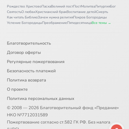
Рождество Христово
Пасха
Великий пост
Пост
Молитва
Литургия
Бог
Святость
О любви
Христианский брак
Воспитание детей
Смерть
Как читать Библию
Зачем нужна религия
Покров Богородицы
Успение Богородицы
Преображение
Пятидесятница
Все темы →
Благотворительность
Договор оферты
Регулярные пожертвования
Безопасность платежей
Политика возврата
О проекте
Политика персональных данных
© 2008 — 2026 Благотворительный фонд «Предание»
НКО №7712031589
Пожертвование согласно ст.582 ГК РФ. Без налога