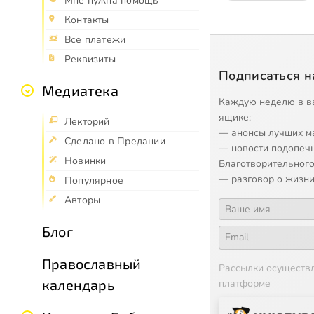
Мне нужна помощь
Контакты
Все платежи
Реквизиты
Подписаться н
Медиатека
Каждую неделю в в
ящике:
Лекторий
— анонсы лучших м
Сделано в Предании
— новости подопеч
Новинки
Благотворительного
— разговор о жизни
Популярное
Авторы
Блог
Православный
Рассылки осуществ
календарь
платформе