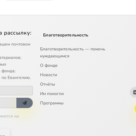
а рассылку:
Благотворительность
ашем почтовом
Благотворительность — помочь
нуждающимся
атериалов;
ных
О фонде
 фонда;
Новости
 по Евангелию.
Отчёты
Им помогли
Программы
ляются на