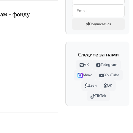
ам - фонду
Подписаться
Следите за нами
VK
Telegram
Макс
YouTube
Дзен
OK
TikTok