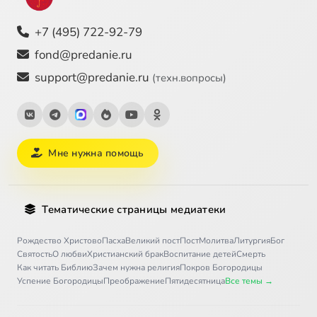
+7 (495) 722-92-79
fond@predanie.ru
support@predanie.ru
(техн.вопросы)
Мне нужна помощь
Тематические страницы медиатеки
Рождество Христово
Пасха
Великий пост
Пост
Молитва
Литургия
Бог
Святость
О любви
Христианский брак
Воспитание детей
Смерть
Как читать Библию
Зачем нужна религия
Покров Богородицы
Успение Богородицы
Преображение
Пятидесятница
Все темы →