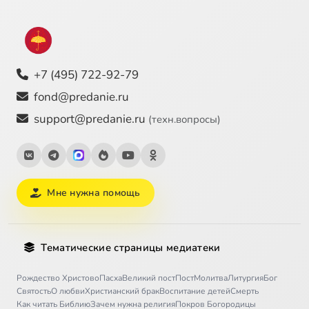
+7 (495) 722-92-79
fond@predanie.ru
support@predanie.ru
(техн.вопросы)
Мне нужна помощь
Тематические страницы медиатеки
Рождество Христово
Пасха
Великий пост
Пост
Молитва
Литургия
Бог
Святость
О любви
Христианский брак
Воспитание детей
Смерть
Как читать Библию
Зачем нужна религия
Покров Богородицы