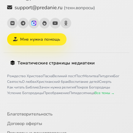
support@predanie.ru
(техн.вопросы)
Мне нужна помощь
Тематические страницы медиатеки
Рождество Христово
Пасха
Великий пост
Пост
Молитва
Литургия
Бог
Святость
О любви
Христианский брак
Воспитание детей
Смерть
Как читать Библию
Зачем нужна религия
Покров Богородицы
Успение Богородицы
Преображение
Пятидесятница
Все темы →
Благотворительность
Договор оферты
Регулярные пожертвования