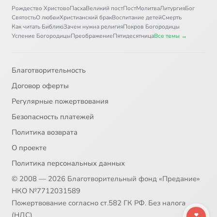
Рождество Христово
Пасха
Великий пост
Пост
Молитва
Литургия
Бог
Святость
О любви
Христианский брак
Воспитание детей
Смерть
Как читать Библию
Зачем нужна религия
Покров Богородицы
Успение Богородицы
Преображение
Пятидесятница
Все темы →
Благотворительность
Договор оферты
Регулярные пожертвования
Безопасность платежей
Политика возврата
О проекте
Политика персональных данных
© 2008 — 2026 Благотворительный фонд «Предание»
НКО №7712031589
Пожертвование согласно ст.582 ГК РФ. Без налога
(НДС)