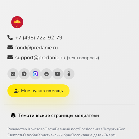
+7 (495) 722-92-79
fond@predanie.ru
support@predanie.ru
(техн.вопросы)
Мне нужна помощь
Тематические страницы медиатеки
Рождество Христово
Пасха
Великий пост
Пост
Молитва
Литургия
Бог
Святость
О любви
Христианский брак
Воспитание детей
Смерть