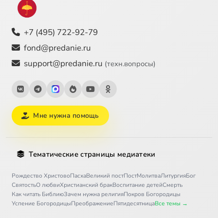
+7 (495) 722-92-79
fond@predanie.ru
support@predanie.ru
(техн.вопросы)
Мне нужна помощь
Тематические страницы медиатеки
Рождество Христово
Пасха
Великий пост
Пост
Молитва
Литургия
Бог
Святость
О любви
Христианский брак
Воспитание детей
Смерть
Как читать Библию
Зачем нужна религия
Покров Богородицы
Успение Богородицы
Преображение
Пятидесятница
Все темы →