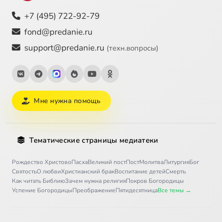
+7 (495) 722-92-79
fond@predanie.ru
support@predanie.ru
(техн.вопросы)
Мне нужна помощь
Тематические страницы медиатеки
Рождество Христово
Пасха
Великий пост
Пост
Молитва
Литургия
Бог
Святость
О любви
Христианский брак
Воспитание детей
Смерть
Как читать Библию
Зачем нужна религия
Покров Богородицы
Успение Богородицы
Преображение
Пятидесятница
Все темы →