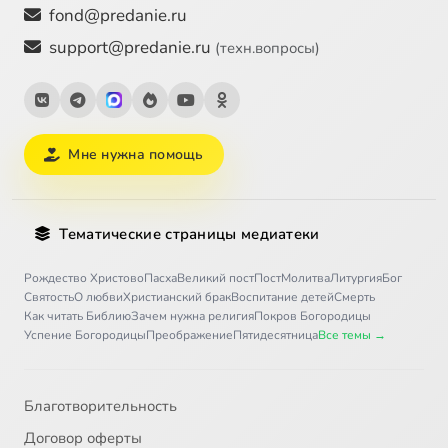
fond@predanie.ru
support@predanie.ru
(техн.вопросы)
Мне нужна помощь
Тематические страницы медиатеки
Рождество Христово
Пасха
Великий пост
Пост
Молитва
Литургия
Бог
Святость
О любви
Христианский брак
Воспитание детей
Смерть
Как читать Библию
Зачем нужна религия
Покров Богородицы
Успение Богородицы
Преображение
Пятидесятница
Все темы →
Благотворительность
Договор оферты