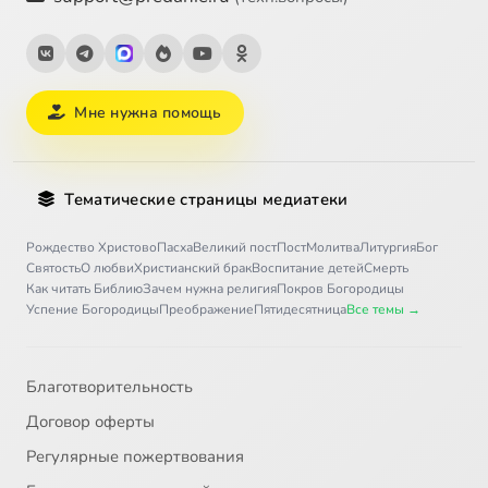
Мне нужна помощь
Тематические страницы медиатеки
Рождество Христово
Пасха
Великий пост
Пост
Молитва
Литургия
Бог
Святость
О любви
Христианский брак
Воспитание детей
Смерть
Как читать Библию
Зачем нужна религия
Покров Богородицы
Успение Богородицы
Преображение
Пятидесятница
Все темы →
Благотворительность
Договор оферты
Регулярные пожертвования