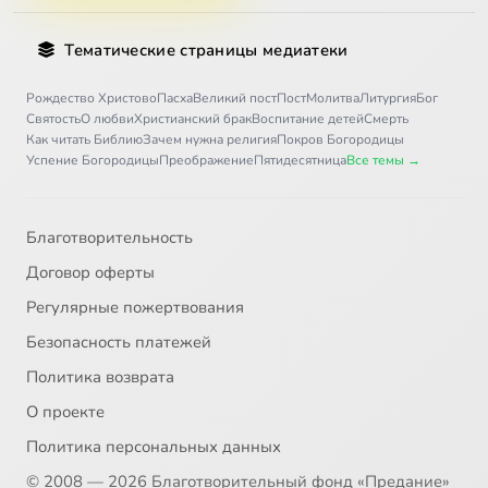
Тематические страницы медиатеки
Рождество Христово
Пасха
Великий пост
Пост
Молитва
Литургия
Бог
Святость
О любви
Христианский брак
Воспитание детей
Смерть
Как читать Библию
Зачем нужна религия
Покров Богородицы
Успение Богородицы
Преображение
Пятидесятница
Все темы →
Благотворительность
Договор оферты
Регулярные пожертвования
Безопасность платежей
Политика возврата
О проекте
Политика персональных данных
© 2008 — 2026 Благотворительный фонд «Предание»