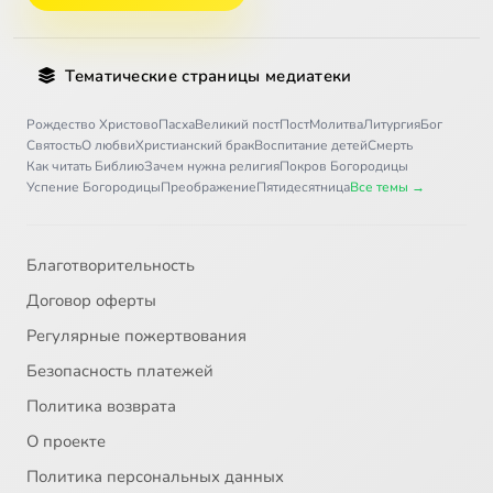
Тематические страницы медиатеки
Рождество Христово
Пасха
Великий пост
Пост
Молитва
Литургия
Бог
Святость
О любви
Христианский брак
Воспитание детей
Смерть
Как читать Библию
Зачем нужна религия
Покров Богородицы
Успение Богородицы
Преображение
Пятидесятница
Все темы →
Благотворительность
Договор оферты
Регулярные пожертвования
Безопасность платежей
Политика возврата
О проекте
Политика персональных данных