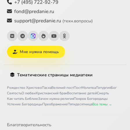
+7 (495) 722-92-79
fond@predanie.ru
support@predanie.ru
(техн.вопросы)
Мне нужна помощь
Тематические страницы медиатеки
Рождество Христово
Пасха
Великий пост
Пост
Молитва
Литургия
Бог
Святость
О любви
Христианский брак
Воспитание детей
Смерть
Как читать Библию
Зачем нужна религия
Покров Богородицы
Успение Богородицы
Преображение
Пятидесятница
Все темы →
Благотворительность