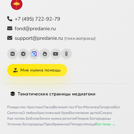
+7 (495) 722-92-79
fond@predanie.ru
support@predanie.ru
(техн.вопросы)
Мне нужна помощь
Тематические страницы медиатеки
Рождество Христово
Пасха
Великий пост
Пост
Молитва
Литургия
Бог
Святость
О любви
Христианский брак
Воспитание детей
Смерть
Как читать Библию
Зачем нужна религия
Покров Богородицы
Успение Богородицы
Преображение
Пятидесятница
Все темы →