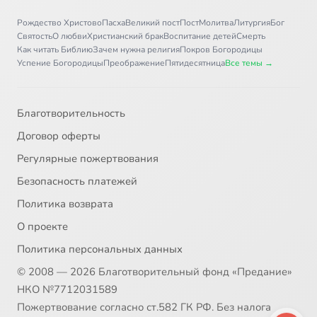
Рождество Христово
Пасха
Великий пост
Пост
Молитва
Литургия
Бог
Святость
О любви
Христианский брак
Воспитание детей
Смерть
Как читать Библию
Зачем нужна религия
Покров Богородицы
Успение Богородицы
Преображение
Пятидесятница
Все темы →
Благотворительность
Договор оферты
Регулярные пожертвования
Безопасность платежей
Политика возврата
О проекте
Политика персональных данных
© 2008 — 2026 Благотворительный фонд «Предание»
НКО №7712031589
Пожертвование согласно ст.582 ГК РФ. Без налога