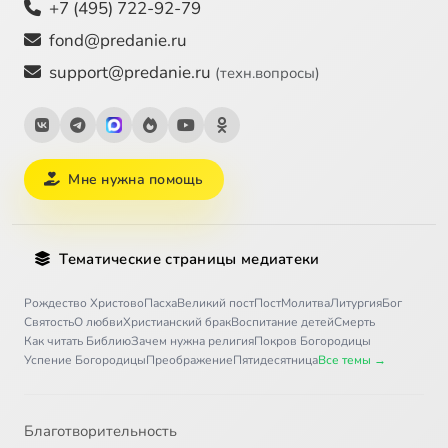
+7 (495) 722-92-79
fond@predanie.ru
support@predanie.ru
(техн.вопросы)
Мне нужна помощь
Тематические страницы медиатеки
Рождество Христово
Пасха
Великий пост
Пост
Молитва
Литургия
Бог
Святость
О любви
Христианский брак
Воспитание детей
Смерть
Как читать Библию
Зачем нужна религия
Покров Богородицы
Успение Богородицы
Преображение
Пятидесятница
Все темы →
Благотворительность