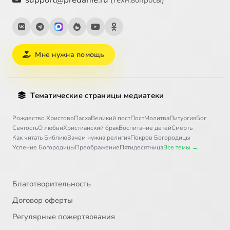
Мне нужна помощь
Тематические страницы медиатеки
Рождество Христово
Пасха
Великий пост
Пост
Молитва
Литургия
Бог
Святость
О любви
Христианский брак
Воспитание детей
Смерть
Как читать Библию
Зачем нужна религия
Покров Богородицы
Успение Богородицы
Преображение
Пятидесятница
Все темы →
Благотворительность
Договор оферты
Регулярные пожертвования