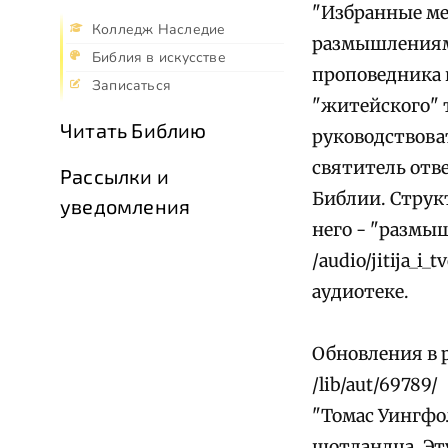
"Избранные ме
Колледж Наследие
размышлениями
Библия в искусстве
проповедника и
Записаться
"житейского" 
Читать Библию
руководствова
святитель отв
Рассылки и
Библии. Структ
уведомления
него - "размы
/audio/jitija_i_
аудиотеке.
Обновления в 
/lib/aut/69789/
"Томас Уингфол
шотландца. Эт