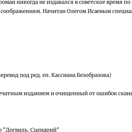
 роман никогда не издавался в советское время по
соображениям. Начитан Олегом Исаевым специал
еревод под ред. еп. Кассиана Безобразова)
/
ечатным изданием и очищенный от ошибок скани
р "Догвиль. Сценарий"