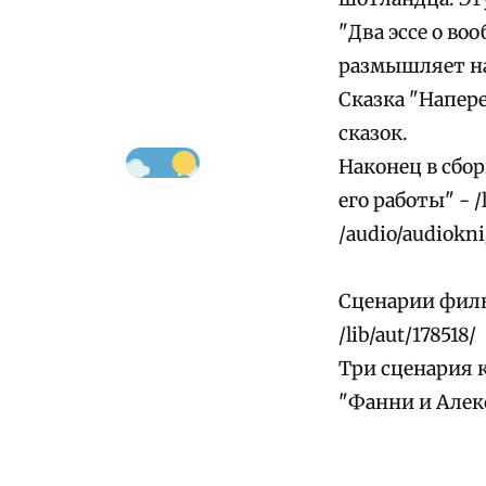
"Два эссе о во
размышляет н
Сказка "Напере
сказок.
Наконец в сбо
его работы" - 
/audio/audiokn
Сценарии филь
/lib/aut/178518/
Три сценария 
"Фанни и Алекс