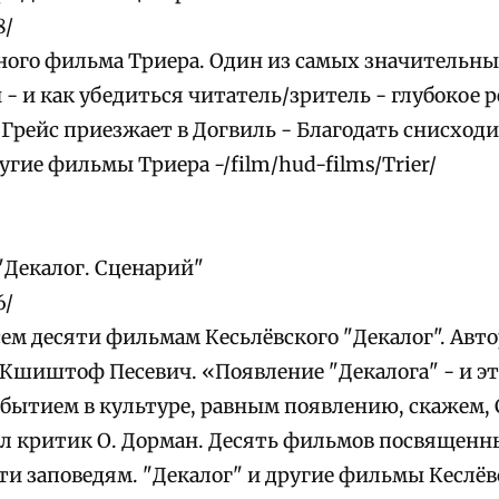
8/
ного фильма Триера. Один из самых значительн
- и как убедиться читатель/зритель - глубокое 
Грейс приезжает в Догвиль - Благодать снисходи
угие фильмы Триера -/film/hud-films/Trier/
"Декалог. Сценарий"
6/
ем десяти фильмам Кесьлёвского "Декалог". Авто
 Кшиштоф Песевич. «Появление "Декалога" - и эт
событием в культуре, равным появлению, скажем,
л критик О. Дорман. Десять фильмов посвященн
ти заповедям. "Декалог" и другие фильмы Кеслёвс