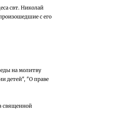
еса свт. Николай
 произошедшие с его
седы на молитву
и детей", "О праве
из священной