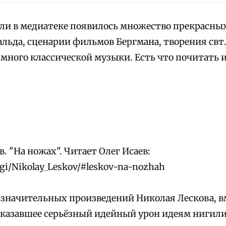
дели в медиатеке появилось множество прекрасны
льда, сценарии фильмов Бергмана, творения свт
 много классической музыки. Есть что почитать 
. "На ножах". Читает Олег Исаев:
igi/Nikolay_Leskov/#leskov-na-nozhah
 значительных произведений Николая Лескова, вм
оказавшее серьёзный идейный урон идеям нигили