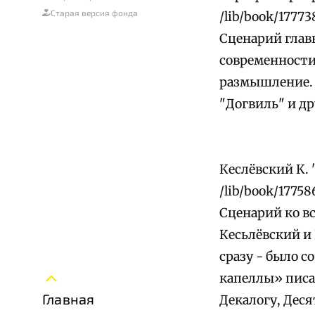
Старая версия фонда
/lib/book/17773
Сценарий глав
современности 
размышление. 
"Догвиль" и др
Кеслёвский К. 
/lib/book/17758
Сценарий ко вс
Кесьлёвский и
сразу - было 
капеллы» писа
Главная
Декалогу, Деся