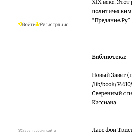
XIX веке. Этот
политическим 
"Предание.Ру"
Войти
Регистрация
Библиотека:
Новый Завет (п
/lib/book/74610
Сверенный с п
Кассиана.
Ларс фон Трие
Старая версия сайта