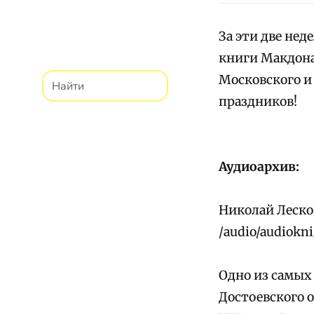
За эти две не
книги Макдона
Московского и
праздников!
Аудиоархив:
Николай Лесков
/audio/audiokn
Одно из самых
Достоевского 