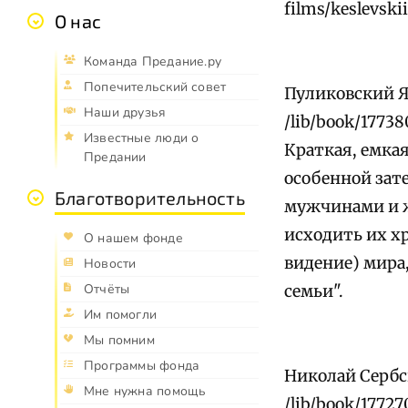
films/keslevski
О нас
Команда Предание.ру
Попечительский совет
Пуликовский Я
Наши друзья
/lib/book/17738
Известные люди о
Краткая, емкая
Предании
особенной зат
Благотворительность
мужчинами и ж
исходить их х
О нашем фонде
видение) мира
Новости
Отчёты
семьи".
Им помогли
Мы помним
Программы фонда
Николай Сербс
Мне нужна помощь
/lib/book/17727