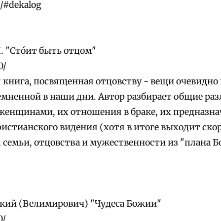
i/#dekalog
. "Стóит быть отцом"
0/
 книга, посвященная отцовству - вещи очевидно в
емненной в наши дни. Автор разбирает общие ра
енщинами, их отношения в браке, их предназнач
ристианского видения (хотя в итоге выходит ско
, семьи, отцовства и мужественности из "плана Б
кий (Велимирович) "Чудеса Божии"
0/