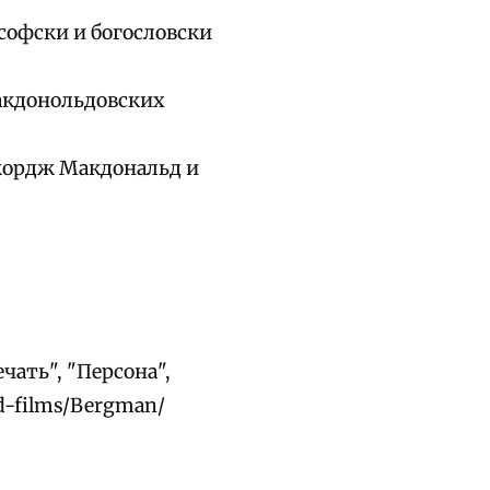
ософски и богословски
 макдонольдовских
Джордж Макдональд и
ать", "Персона",
d-films/Bergman/