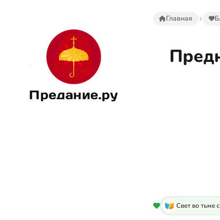
Главная
Б
Предн
Предание.ру
Свет во тьме 