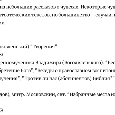
из небольших рассказов о чудесах. Некоторые чуд
ятоотеческих текстов, но большинство – случаи,
ми.
оявленский) "Творения"
8/
енномученика Владимира (Богоявленского): "Бе
ретение Бога", "Беседы о православном воспитани
лучения", "Против ли нас (абстинентов) Библия?"
дов), митр. Московский, свт. "Избранные места 
5/