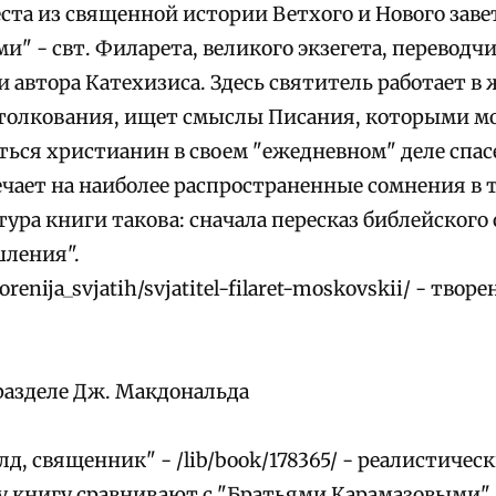
ста из священной истории Ветхого и Нового заве
" - свт. Филарета, великого экзегета, переводч
 автора Катехизиса. Здесь святитель работает в 
толкования, ищет смыслы Писания, которыми м
ться христианин в своем "ежедневном" деле спас
ечает на наиболее распространенные сомнения в 
ура книги такова: сначала пересказ библейского 
шления".
tvorenija_svjatih/svjatitel-filaret-moskovskii/ - тво
разделе Дж. Макдональда
д, священник" - /lib/book/178365/ - реалистичес
у книгу сравнивают с "Братьями Карамазовыми".