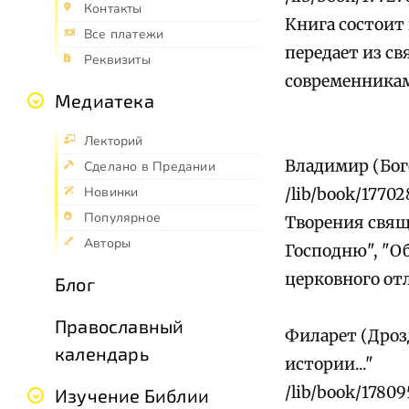
Контакты
Книга состоит 
Все платежи
передает из св
Реквизиты
современника
Медиатека
Лекторий
Владимир (Бог
Сделано в Предании
Новинки
/lib/book/17702
Популярное
Творения свящ
Авторы
Господню", "Об
церковного от
Блог
Православный
Филарет (Дроз
календарь
истории..."
/lib/book/17809
Изучение Библии