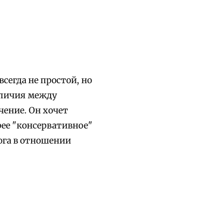
сегда не простой, но
зличия между
ение. Он хочет
рее "консервативное"
ога в отношении