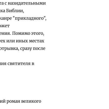
та с назидательными
ика Библии,
жанре "прикладного",
ожет
ения. Помимо этого,
тех или иных местах
отрывка, сразу после
рения святителя в
кий роман великого