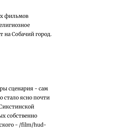
ых фильмов
религиозное
т на Собачий город.
ры сценария - сам
о стало ясно почти
 Сикстинской
ых собственно
кого - /film/hud-