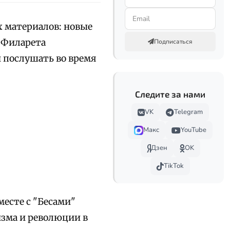
х материалов: новые
.Филарета
Подписаться
и послушать во время
Следите за нами
VK
Telegram
Макс
YouTube
Дзен
OK
TikTok
есте с "Бесами"
зма и революции в