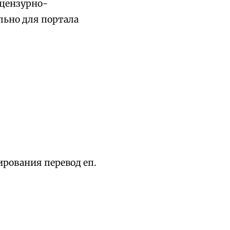
 цензурно-
ьно для портала
рования перевод еп.