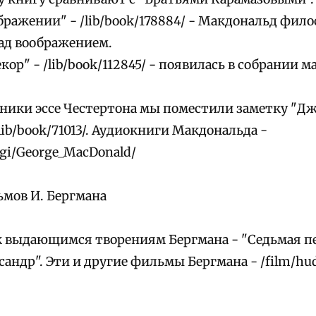
ображении" - /lib/book/178884/ - Макдональд фил
ад воображением.
кор" - /lib/book/112845/ - появилась в собрании
рники эссе Честертона мы поместили заметку "
/lib/book/71013/. Аудиокниги Макдональда -
igi/George_MacDonald/
мов И. Бергмана
к выдающимся творениям Бергмана - "Седьмая печ
андр". Эти и другие фильмы Бергмана - /film/hu