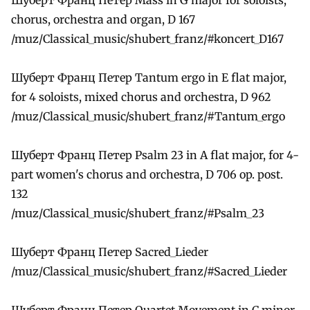
chorus, orchestra and organ, D 167
/muz/Classical_music/shubert_franz/#koncert_D167
Шуберт Франц Петер Tantum ergo in E flat major,
for 4 soloists, mixed chorus and orchestra, D 962
/muz/Classical_music/shubert_franz/#Tantum_ergo
Шуберт Франц Петер Psalm 23 in A flat major, for 4-
part women's chorus and orchestra, D 706 op. post.
132
/muz/Classical_music/shubert_franz/#Psalm_23
Шуберт Франц Петер Sacred_Lieder
/muz/Classical_music/shubert_franz/#Sacred_Lieder
Шуберт Франц Петер Quartet Movement in C minor,