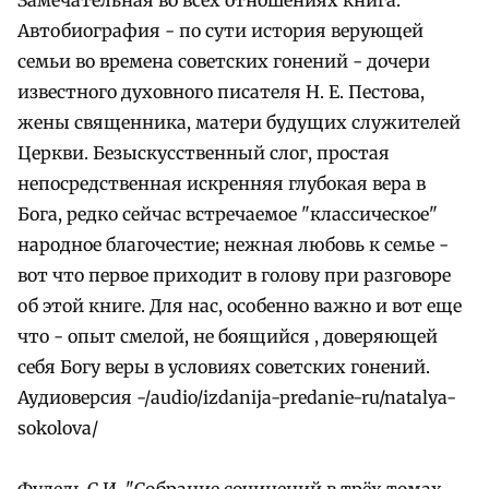
Автобиография - по сути история верующей
семьи во времена советских гонений - дочери
известного духовного писателя Н. Е. Пестова,
жены священника, матери будущих служителей
Церкви. Безыскусственный слог, простая
непосредственная искренняя глубокая вера в
Бога, редко сейчас встречаемое "классическое"
народное благочестие; нежная любовь к семье -
вот что первое приходит в голову при разговоре
об этой книге. Для нас, особенно важно и вот еще
что - опыт смелой, не боящийся , доверяющей
себя Богу веры в условиях советских гонений.
Аудиоверсия -/audio/izdanija-predanie-ru/natalya-
sokolova/
Фудель С.И. "Собрание сочинений в трёх томах.