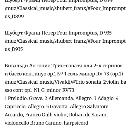
/muz/Classical_music/shubert_franz/#Four_Imprompt
us_D899
Шуберт Франц Петер Four Impromptus, D 935
/muz/Classical_music/shubert_franz/#Four_Imprompt
us_D935
Вивальди Антонио Трио-соната для 2-х скрипок
и бассо континуо оp.1 № 1 соль минор RV 73 (ор.1)
/muz/Classical_music/Vivaldi/#Trio_sonata_2violin_ba
sso_cont_op1_N1_G_minor_RV73
1 Preludio. Grave. 2 Allemanda. Allegro. 3 Adagio. 4
Capriccio. Allegro. 5 Gavotta. Allegro Salvatore
Accardo, Franco Gulli violin, Rohan de Saram,
violoncello Bruno Canino, harpsicord