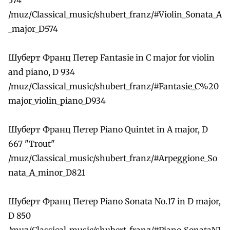
/muz/Classical_music/shubert_franz/#Violin_Sonata_A
_major_D574
Шуберт Франц Петер Fantasie in C major for violin
and piano, D 934
/muz/Classical_music/shubert_franz/#Fantasie_C%20
major_violin_piano_D934
Шуберт Франц Петер Piano Quintet in A major, D
667 "Trout"
/muz/Classical_music/shubert_franz/#Arpeggione_So
nata_A_minor_D821
Шуберт Франц Петер Piano Sonata No.17 in D major,
D 850
/muz/Classical_music/shubert_franz/#Piano_SonataN1