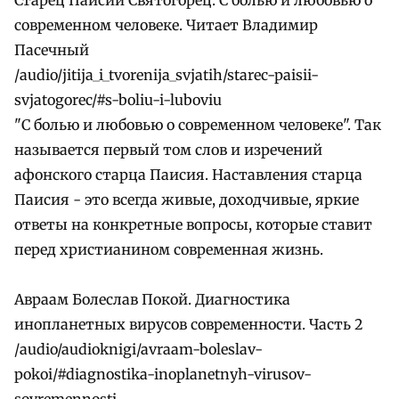
современном человеке. Читает Владимир
Пасечный
/audio/jitija_i_tvorenija_svjatih/starec-paisii-
svjatogorec/#s-boliu-i-luboviu
"С болью и любовью о современном человеке". Так
называется первый том слов и изречений
афонского старца Паисия. Наставления старца
Паисия - это всегда живые, доходчивые, яркие
ответы на конкретные вопросы, которые ставит
перед христианином современная жизнь.
Авраам Болеслав Покой. Диагностика
инопланетных вирусов современности. Часть 2
/audio/audioknigi/avraam-boleslav-
pokoi/#diagnostika-inoplanetnyh-virusov-
sovremennosti