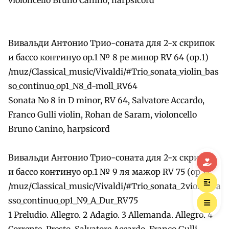
Вивальди Антонио Трио-соната для 2-х скрипок
и бассо континуо оp.1 № 8 ре минор RV 64 (ор.1)
/muz/Classical_music/Vivaldi/#Trio_sonata_violin_bas
so_continuo_op1_N8_d-moll_RV64
Sonata No 8 in D minor, RV 64, Salvatore Accardo,
Franco Gulli violin, Rohan de Saram, violoncello
Bruno Canino, harpsicord
Вивальди Антонио Трио-соната для 2-х скрипок
и бассо континуо оp.1 № 9 ля мажор RV 75 (ор.1)
/muz/Classical_music/Vivaldi/#Trio_sonata_2violin_ba
sso_continuo_op1_N9_A_Dur_RV75
1 Preludio. Allegro. 2 Adagio. 3 Allemanda. Allegro. 4
Corrente. Presto. Salvatore Accardo, Franco Gulli