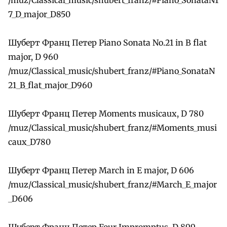
7_D_major_D850
Шуберт Франц Петер Piano Sonata No.21 in B flat
major, D 960
/muz/Classical_music/shubert_franz/#Piano_SonataN
21_B_flat_major_D960
Шуберт Франц Петер Moments musicaux, D 780
/muz/Classical_music/shubert_franz/#Moments_musi
caux_D780
Шуберт Франц Петер March in E major, D 606
/muz/Classical_music/shubert_franz/#March_E_major
_D606
Шуберт Франц Петер Four Impromptus, D 899