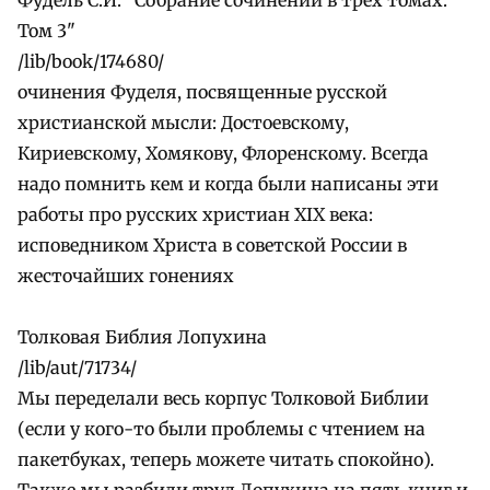
Том 3"
/lib/book/174680/
очинения Фуделя, посвященные русской
христианской мысли: Достоевскому,
Кириевскому, Хомякову, Флоренскому. Всегда
надо помнить кем и когда были написаны эти
работы про русских христиан XIX века:
исповедником Христа в советской России в
жесточайших гонениях
Толковая Библия Лопухина
/lib/aut/71734/
Мы переделали весь корпус Толковой Библии
(если у кого-то были проблемы с чтением на
пакетбуках, теперь можете читать спокойно).
Также мы разбили труд Лопухина на пять книг и