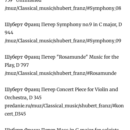
/muz/Classical_music/shubert_franz/#Symphony_08
Шуберт Франц Петер Symphony no.9 in C major, D
944
/muz/Classical_music/shubert_franz/#Symphony_09
Шуберт Франц Петер "Rosamunde" Music for the
Play, D 797
/muz/Classical_music/shubert_franz/#Rosamunde
Шуберт Франц Петер Concert Piece for Violin and
Orchestra, D 345
predanie.ru/muz/Classical_music/shubert_franz/#kon
cert_D345
Шуберт Франц Петер Mass in G major for soloists,