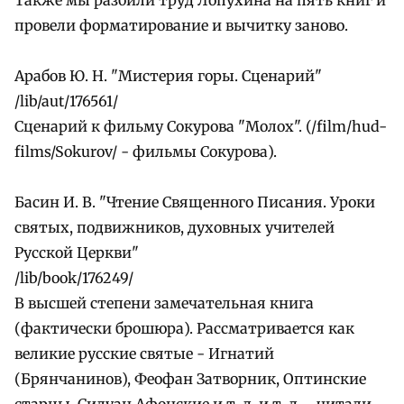
провели форматирование и вычитку заново.
Арабов Ю. Н. "Мистерия горы. Сценарий"
/lib/aut/176561/
Сценарий к фильму Сокурова "Молох". (/film/hud-
films/Sokurov/ - фильмы Сокурова).
Басин И. В. "Чтение Священного Писания. Уроки
святых, подвижников, духовных учителей
Русской Церкви"
/lib/book/176249/
В высшей степени замечательная книга
(фактически брошюра). Рассматривается как
великие русские святые - Игнатий
(Брянчанинов), Феофан Затворник, Оптинские
старцы, Силуан Афонские и т. д. и т. д. - читали