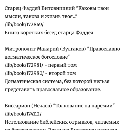
Старец Фаддей Витовницкий "Каковы твои
мысли, такова и жизнь твоя..."
/lib/book/172849/
Книга коротких бесед старца Фаддея.
Митрополит Макарий (Булгаков) "Православно-
догматическое богословие"
/lib/book/172981/ - первый том
/lib/book/172980/ - второй том
Догматическая система, без которой нельзя
представить православное образование.
Виссарион (Нечаев) "Толкование на паремии"
/lib/book/174112/
Истолкование библейских отрывков, читаемых
на богослужении. Владыка Виссарион написал