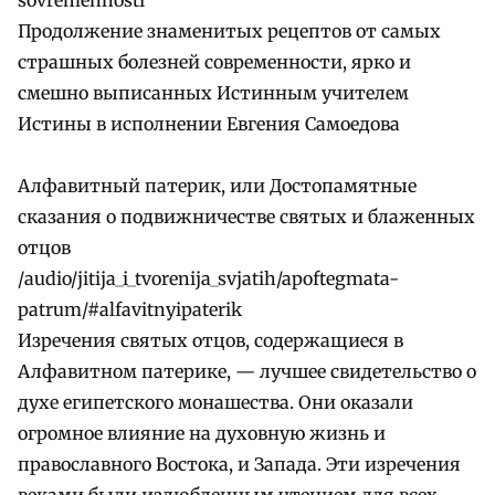
Продолжение знаменитых рецептов от самых
страшных болезней современности, ярко и
смешно выписанных Истинным учителем
Истины в исполнении Евгения Самоедова
Алфавитный патерик, или Достопамятные
сказания о подвижничестве святых и блаженных
отцов
/audio/jitija_i_tvorenija_svjatih/apoftegmata-
patrum/#alfavitnyipaterik
Изречения святых отцов, содержащиеся в
Алфавитном патерике, — лучшее свидетельство о
духе египетского монашества. Они оказали
огромное влияние на духовную жизнь и
православного Востока, и Запада. Эти изречения
веками были излюбленным чтением для всех,