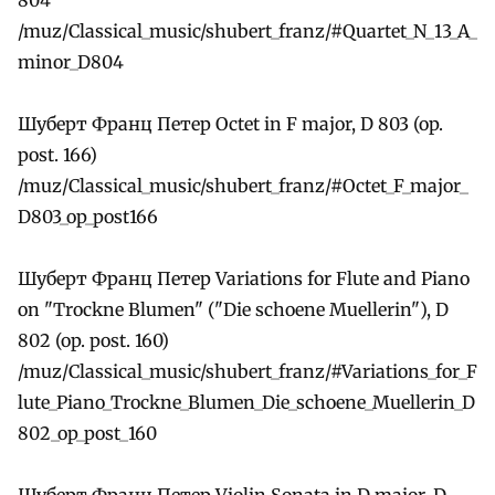
/muz/Classical_music/shubert_franz/#Quartet_N_13_A_
minor_D804
Шуберт Франц Петер Octet in F major, D 803 (op.
post. 166)
/muz/Classical_music/shubert_franz/#Octet_F_major_
D803_op_post166
Шуберт Франц Петер Variations for Flute and Piano
on "Trockne Blumen" ("Die schoene Muellerin"), D
802 (op. post. 160)
/muz/Classical_music/shubert_franz/#Variations_for_F
lute_Piano_Trockne_Blumen_Die_schoene_Muellerin_D
802_op_post_160
Шуберт Франц Петер Violin Sonata in D major, D