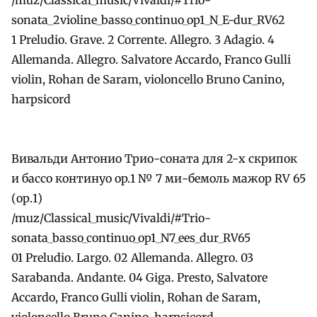
sonata_2violine_basso_continuo_op1_N_E-dur_RV62
1 Preludio. Grave. 2 Corrente. Allegro. 3 Adagio. 4
Allemanda. Allegro. Salvatore Accardo, Franco Gulli
violin, Rohan de Saram, violoncello Bruno Canino,
harpsicord
Вивальди Антонио Трио-соната для 2-х скрипок
и бассо континуо оp.1 № 7 ми-бемоль мажор RV 65
(ор.1)
/muz/Classical_music/Vivaldi/#Trio-
sonata_basso_continuo_op1_N7_ees_dur_RV65
01 Preludio. Largo. 02 Allemanda. Allegro. 03
Sarabanda. Andante. 04 Giga. Presto, Salvatore
Accardo, Franco Gulli violin, Rohan de Saram,
violoncello Bruno Canino, harpsicord