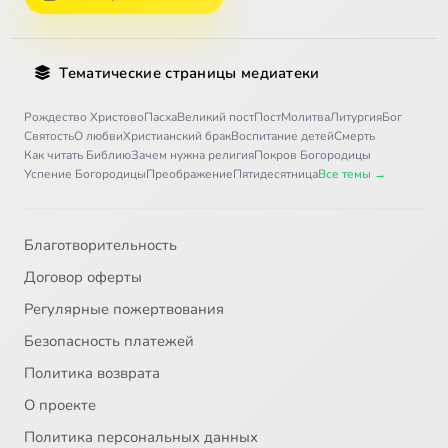
Тематические страницы медиатеки
Рождество Христово
Пасха
Великий пост
Пост
Молитва
Литургия
Бог
Святость
О любви
Христианский брак
Воспитание детей
Смерть
Как читать Библию
Зачем нужна религия
Покров Богородицы
Успение Богородицы
Преображение
Пятидесятница
Все темы →
Благотворительность
Договор оферты
Регулярные пожертвования
Безопасность платежей
Политика возврата
О проекте
Политика персональных данных