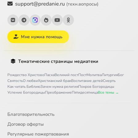
support@predanie.ru
(техн.вопросы)
Мне нужна помощь
Тематические страницы медиатеки
Рождество Христово
Пасха
Великий пост
Пост
Молитва
Литургия
Бог
Святость
О любви
Христианский брак
Воспитание детей
Смерть
Как читать Библию
Зачем нужна религия
Покров Богородицы
Успение Богородицы
Преображение
Пятидесятница
Все темы →
Благотворительность
Договор оферты
Регулярные пожертвования