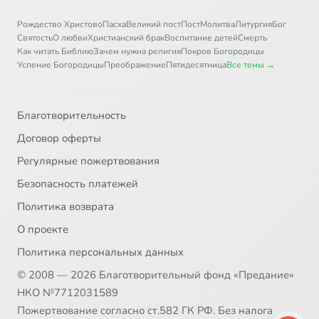
Рождество Христово
Пасха
Великий пост
Пост
Молитва
Литургия
Бог
Святость
О любви
Христианский брак
Воспитание детей
Смерть
Как читать Библию
Зачем нужна религия
Покров Богородицы
Успение Богородицы
Преображение
Пятидесятница
Все темы →
Благотворительность
Договор оферты
Регулярные пожертвования
Безопасность платежей
Политика возврата
О проекте
Политика персональных данных
© 2008 — 2026 Благотворительный фонд «Предание»
НКО №7712031589
Пожертвование согласно ст.582 ГК РФ. Без налога